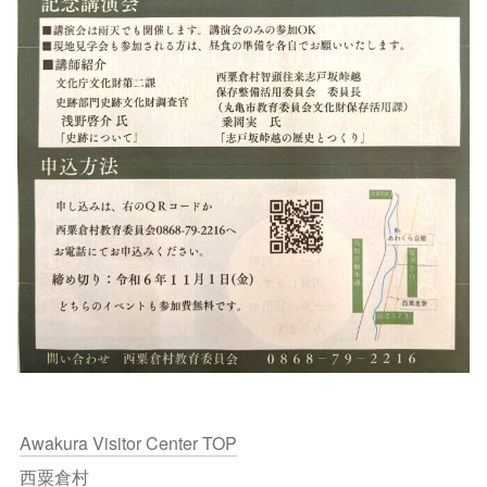
Awakura Visitor Center TOP
西粟倉村