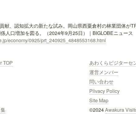
に貢献、認知拡大の新たな試み。岡山県西粟倉村の林業団体がT
.ne.jp/economy/0925/prt_240925_4848553168.html
er TOP
あわくらビジターセ
運営メンバー
問い合わせ
Plivacy Policy
Site Map
ク集
©2024 
Awakura Visit