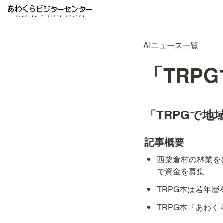
AIニュース一覧
「TRP
「TRPGで地
記事概要
西粟倉村の林業を
で資金を募集
TRPG本は若年
TRPG本『あわ