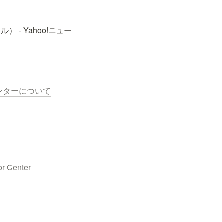
- Yahoo!ニュー
ンターについて
or Center