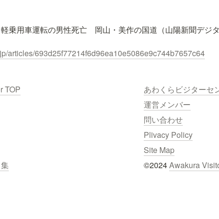
軽乗用車運転の男性死亡　岡山・美作の国道（山陽新聞デジタル） 
o.jp/articles/693d25f77214f6d96ea10e5086e9c744b7657c64
er TOP
あわくらビジターセ
運営メンバー
問い合わせ
Plivacy Policy
Site Map
ク集
©2024 
Awakura Visit