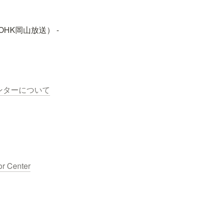
K岡山放送） - 
ンターについて
or Center