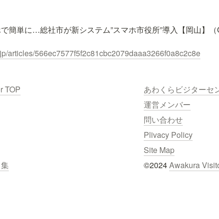
で簡単に…総社市が新システム”スマホ市役所”導入【岡山】（OH
o.jp/articles/566ec7577f5f2c81cbc2079daaa3266f0a8c2c8e
er TOP
あわくらビジターセ
運営メンバー
問い合わせ
Plivacy Policy
Site Map
ク集
©2024 
Awakura Visit