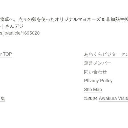
を食卓へ。点々の卵を使ったオリジナルマヨネーズ & 非加熱生
.jp/article/1695028
er TOP
あわくらビジターセ
運営メンバー
問い合わせ
Plivacy Policy
Site Map
ク集
©2024 
Awakura Visit