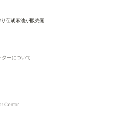
搾り荏胡麻油が販売開
ンターについて
or Center