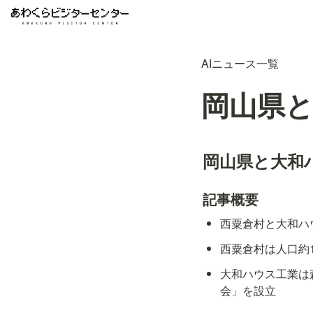
AIニュース一覧
岡山県
岡山県と大和
記事概要
西粟倉村と大和ハ
西粟倉村は人口約1
大和ハウス工業は
会」を設立