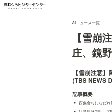
AIニュース一覧
【雪崩注
庄、鏡野、
【雪崩注意】
(TBS NEWS D
記事概要
西粟倉村になだれ
注意報は7日まで