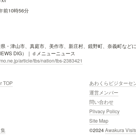
前10時56分
県・津山市、真庭市、美作市、新庄村、鏡野町、奈義町などに
omo.ne.jp/article/tbs/nation/tbs-2383421
er TOP
あわくらビジターセ
運営メンバー
問い合わせ
Plivacy Policy
Site Map
ク集
©2024 
Awakura Visit