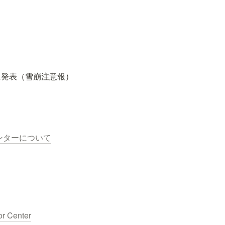
発表（雪崩注意報） 
ンターについて
or Center