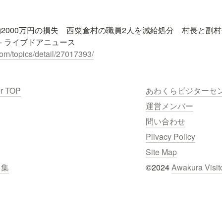
2000万円の損失　西粟倉村の職員2人を減給処分　村長と副村
com/topics/detail/27017393/
er TOP
あわくらビジターセ
運営メンバー
問い合わせ
Plivacy Policy
Site Map
ク集
©2024 
Awakura Visit