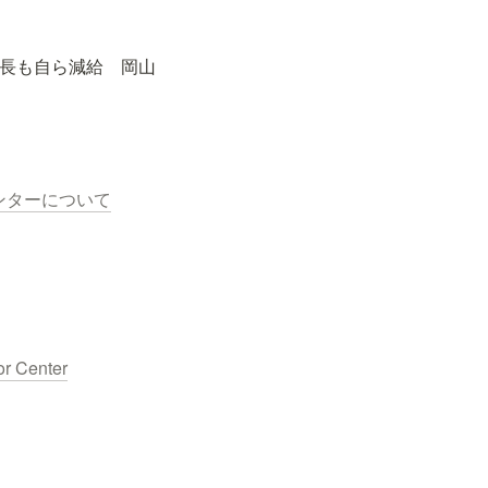
長も自ら減給　岡山 
ンターについて
or Center