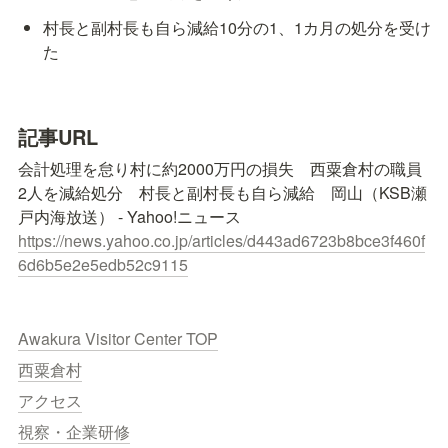
村長と副村長も自ら減給10分の1、1カ月の処分を受け
た
記事URL
会計処理を怠り村に約2000万円の損失　西粟倉村の職員
2人を減給処分　村長と副村長も自ら減給　岡山（KSB瀬
https://news.yahoo.co.jp/articles/d443ad6723b8bce3f460f
6d6b5e2e5edb52c9115
Awakura Visitor Center TOP
西粟倉村
アクセス
視察・企業研修