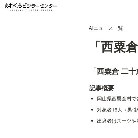
AIニュース一覧
「西粟倉
「西粟倉 二
記事概要
岡山県西粟倉村で
対象者16人（男性
出席者はスーツや